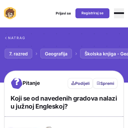
Registriraj se
Prijavi se
Preskoči na sadržaj
NATRAG
7. razred
Geografija
Školska knjiga - Ge
?
Pitanje
Podijeli
Spremi
Koji se od navedenih gradova nalazi
u južnoj Engleskoj?
Objašnjenje
Odgovor