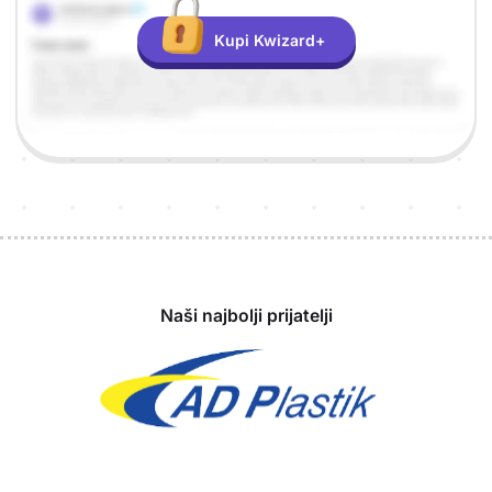
Kupi Kwizard+
Sponzori
Naši najbolji prijatelji