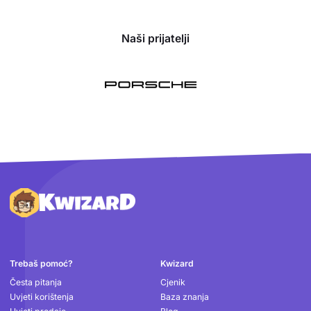
Naši prijatelji
Podnožje
Trebaš pomoć?
Kwizard
Česta pitanja
Cjenik
Uvjeti korištenja
Baza znanja