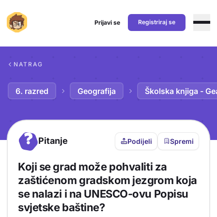
Registriraj se
Prijavi se
Preskoči na sadržaj
NATRAG
6. razred
Geografija
Školska knjiga - Ge
?
Pitanje
Podijeli
Spremi
Koji se grad može pohvaliti za
zaštićenom gradskom jezgrom koja
se nalazi i na UNESCO-ovu Popisu
svjetske baštine?