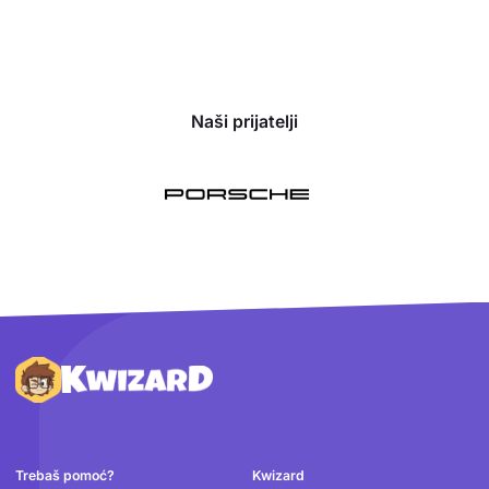
Naši prijatelji
Podnožje
Trebaš pomoć?
Kwizard