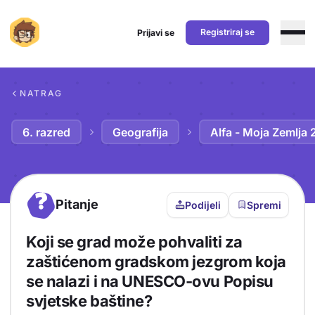
Registriraj se
Prijavi se
Preskoči na sadržaj
NATRAG
6. razred
Geografija
Alfa - Moja Zemlja 
?
Pitanje
Podijeli
Spremi
Koji se grad može pohvaliti za
zaštićenom gradskom jezgrom koja
se nalazi i na UNESCO-ovu Popisu
svjetske baštine?