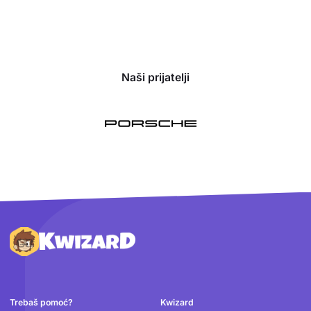
Naši prijatelji
Podnožje
Trebaš pomoć?
Kwizard