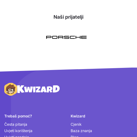
Naši prijatelji
Podnožje
Trebaš pomoć?
Kwizard
Česta pitanja
Cjenik
Uvjeti korištenja
Baza znanja