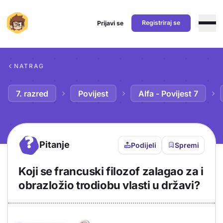
Registriraj se
Prijavi se
Preskoči na sadržaj
NATRAG
7. razred
Povijest
Alfa - Povijest 7
?
Pitanje
Podijeli
Spremi
Koji se francuski filozof zalagao za i
obrazložio trodiobu vlasti u državi?
Objašnjenje
Odgovor