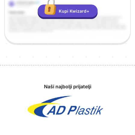
Kupi Kwizard+
Sponzori
Naši najbolji prijatelji