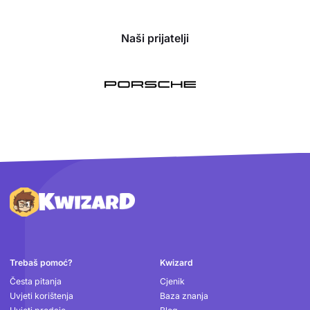
Naši prijatelji
Podnožje
Trebaš pomoć?
Kwizard
Česta pitanja
Cjenik
Uvjeti korištenja
Baza znanja