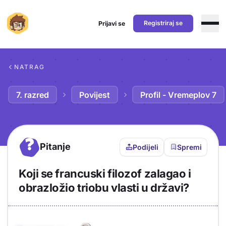
Registriraj se
Prijavi se
Preskoči na sadržaj
NATRAG
7. razred
Povijest
Profil - Vremeplov 7
?
Pitanje
Podijeli
Spremi
Koji se francuski filozof zalagao i
obrazložio triobu vlasti u državi?
Objašnjenje
Odgovor