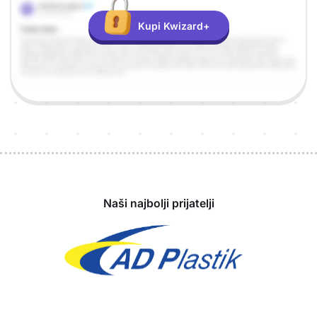
Kupi Kwizard+
Sponzori
Naši najbolji prijatelji