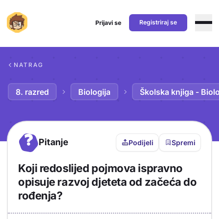
Registriraj se
Prijavi se
Preskoči na sadržaj
NATRAG
8. razred
Biologija
Školska knjiga - Biolo
?
Pitanje
Podijeli
Spremi
Koji redoslijed pojmova ispravno
opisuje razvoj djeteta od začeća do
rođenja?