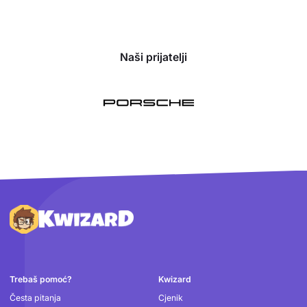
Naši prijatelji
Podnožje
Trebaš pomoć?
Kwizard
Česta pitanja
Cjenik