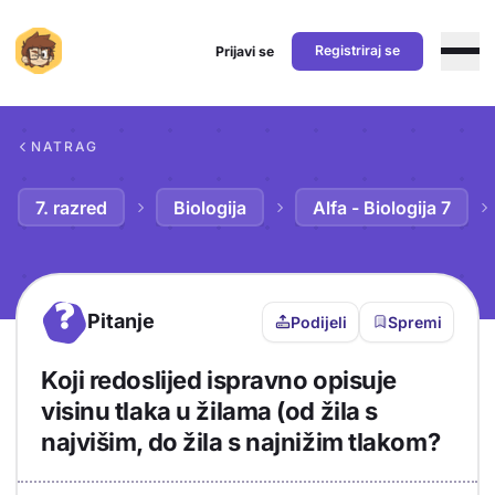
Registriraj se
Prijavi se
Preskoči na sadržaj
NATRAG
7. razred
Biologija
Alfa - Biologija 7
?
Pitanje
Podijeli
Spremi
Koji redoslijed ispravno opisuje
visinu tlaka u žilama (od žila s
najvišim, do žila s najnižim tlakom?