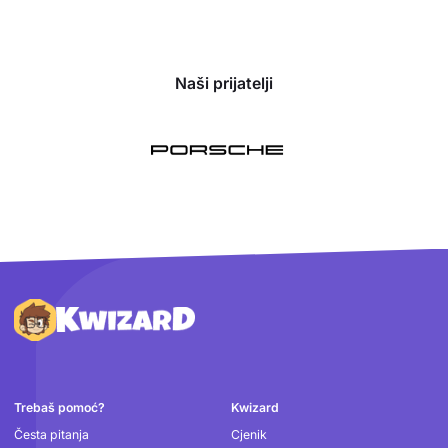
Naši prijatelji
Podnožje
Trebaš pomoć?
Kwizard
Česta pitanja
Cjenik