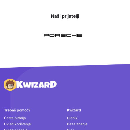
Naši prijatelji
Podnožje
Trebaš pomoć?
Kwizard
Česta pitanja
Cjenik
Uvjeti korištenja
Baza znanja