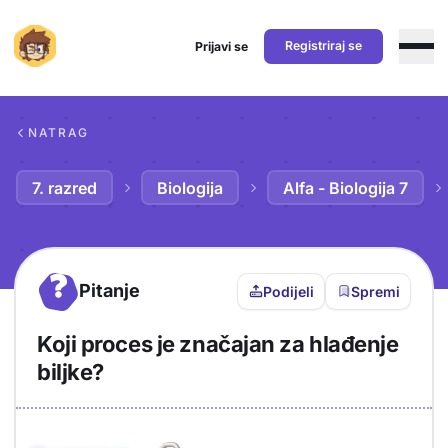
Registriraj se
Prijavi se
Preskoči na sadržaj
NATRAG
7. razred
Biologija
Alfa - Biologija 7
?
Pitanje
Podijeli
Spremi
Koji proces je značajan za hlađenje
biljke?
Objašnjenje
Odgovor