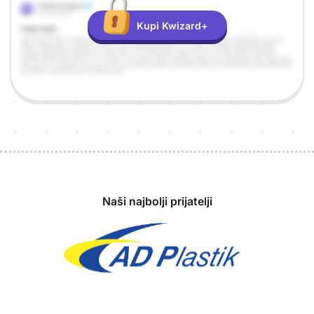
Kupi Kwizard+
Sponzori
Naši najbolji prijatelji