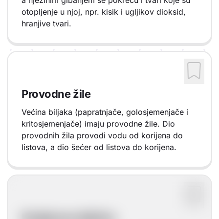
a njezinim gibanjem se pokreću i tvari koje su
otopljenje u njoj, npr. kisik i ugljikov dioksid,
hranjive tvari.
Provodne žile
Većina biljaka (papratnjače, golosjemenjače i
kritosjemenjače) imaju provodne žile. Dio
provodnih žila provodi vodu od korijena do
listova, a dio šećer od listova do korijena.
Korijenove dlačice