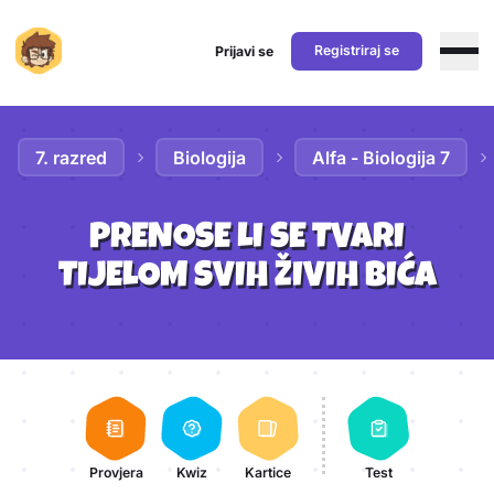
Registriraj se
Prijavi se
Preskoči na sadržaj
7. razred
Biologija
Alfa - Biologija 7
PRENOSE LI SE TVARI
TIJELOM SVIH ŽIVIH BIĆA
Aktivnosti lekcije
Provjera
Kwiz
Kartice
Test