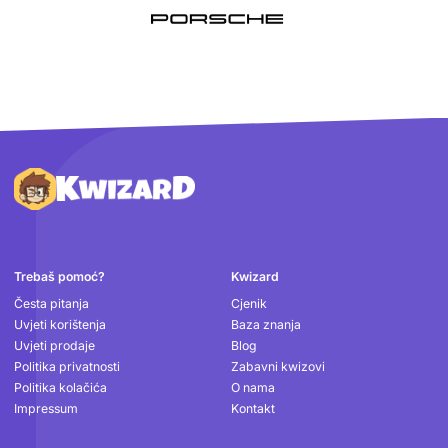
Podnožje
Trebaš pomoć?
Kwizard
Česta pitanja
Cjenik
Uvjeti korištenja
Baza znanja
Uvjeti prodaje
Blog
Politika privatnosti
Zabavni kwizovi
Politika kolačića
O nama
Impressum
Kontakt