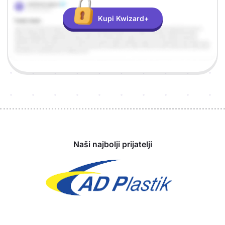
Kupi Kwizard+
Sponzori
Naši najbolji prijatelji