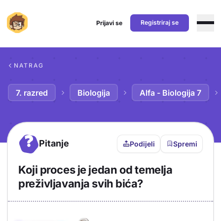
Registriraj se
Prijavi se
Preskoči na sadržaj
NATRAG
7. razred
Biologija
Alfa - Biologija 7
?
Pitanje
Podijeli
Spremi
Koji proces je jedan od temelja
preživljavanja svih bića?
Objašnjenje
Odgovor