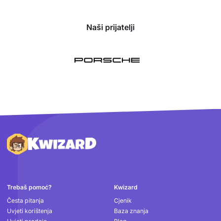
Naši prijatelji
Podnožje
Trebaš pomoć?
Kwizard
Česta pitanja
Cjenik
Uvjeti korištenja
Baza znanja