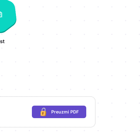
st
Preuzmi PDF
(potrebna prijava)