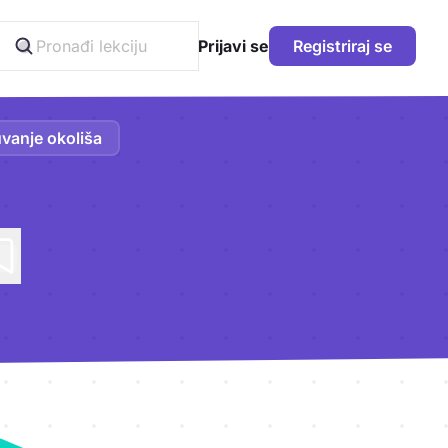
Prijavi se
Registriraj se
vanje okoliša