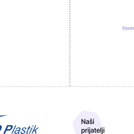
Sljed