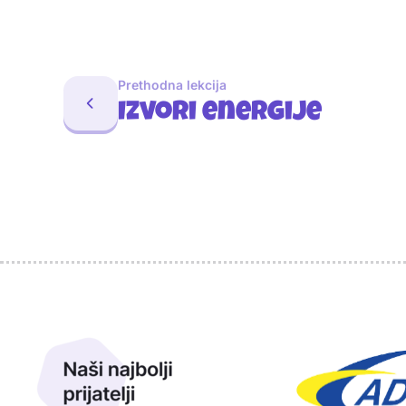
Prethodna lekcija
Izvori energije
Sponzori
Naši najbolji prijatelji
Naši prijatelji