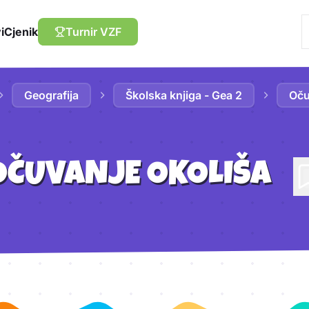
i
Cjenik
Turnir VZF
Geografija
Školska knjiga - Gea 2
Oču
OČUVANJE OKOLIŠA