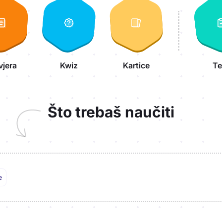
vjera
Kwiz
Kartice
Te
Što trebaš naučiti
e