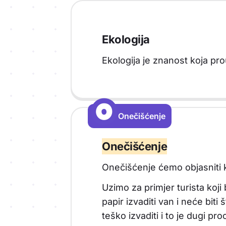
Ekologija
Ekologija je znanost koja pro
O
O
Onečišćenje
Vrsta sadržaja: Onečišćenje
Onečišćenje
Onečišćenje ćemo objasniti k
Uzimo za primjer turista ko
papir izvaditi van i neće biti
teško izvaditi i to je dugi 