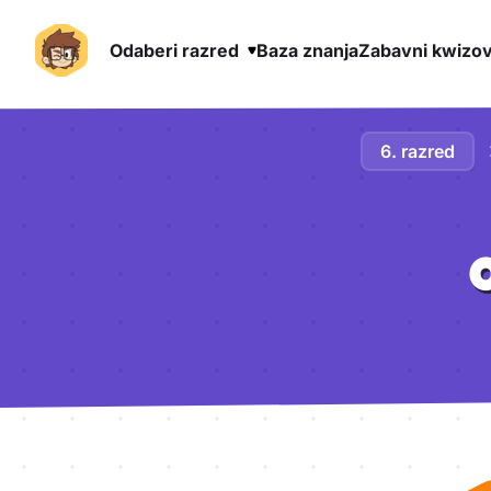
Odaberi razred
Baza znanja
Zabavni kwizov
Preskoči na sadržaj
6. razred
Aktivnosti lekcije