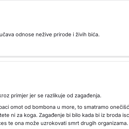
učava odnose nežive prirode i živih bića.
roz primjer jer se razlikuje od zagađenja.
ji baci omot od bombona u more, to smatramo onečiš
 štete ni za koga. Zagađenje bi bilo kada bi iz broda is
proces te ona može uzrokovati smrt drugih organizama