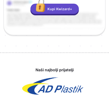
Kupi Kwizard+
Sponzori
Naši najbolji prijatelji