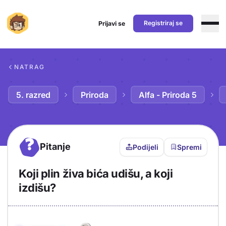
Registriraj se
Prijavi se
Preskoči na sadržaj
NATRAG
5. razred
Priroda
Alfa - Priroda 5
?
Pitanje
Podijeli
Spremi
Koji plin živa bića udišu, a koji
izdišu?
Objašnjenje
Odgovor