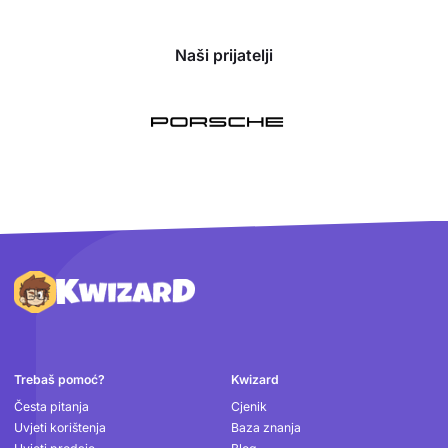
Naši prijatelji
Podnožje
Trebaš pomoć?
Kwizard
Česta pitanja
Cjenik
Uvjeti korištenja
Baza znanja