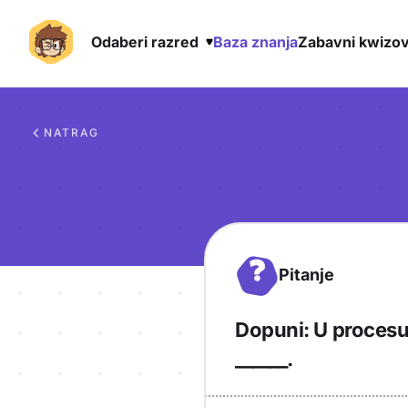
Odaberi razred
Baza znanja
Zabavni kwizov
Preskoči na sadržaj
NATRAG
?
Pitanje
Dopuni: U procesu 
______.