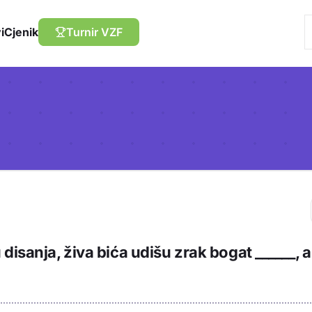
i
Cjenik
Turnir VZF
Trebaš biti prija
disanja, živa bića udišu zrak bogat ______, a
sadržaj u bilježn