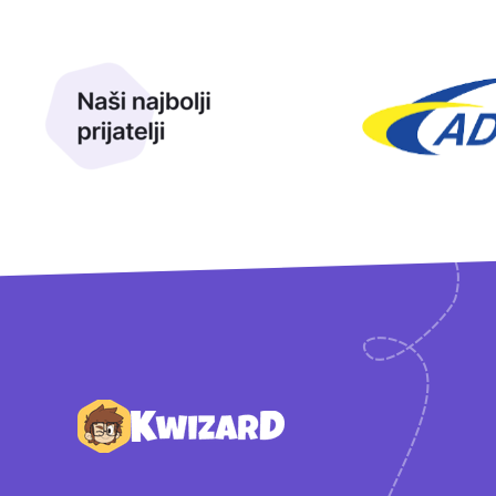
Naši najbolji prijatelji
Naši prijatelji
Podnožje