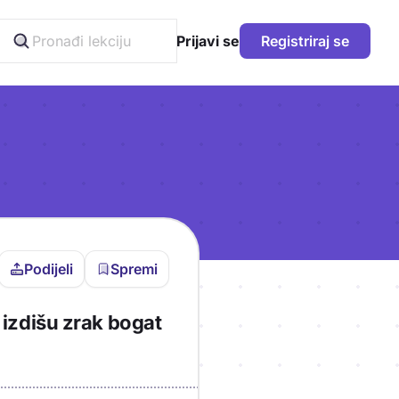
Prijavi se
Registriraj se
Podijeli
Spremi
vljen da bi pohranio
 izdišu zrak bogat
icu!