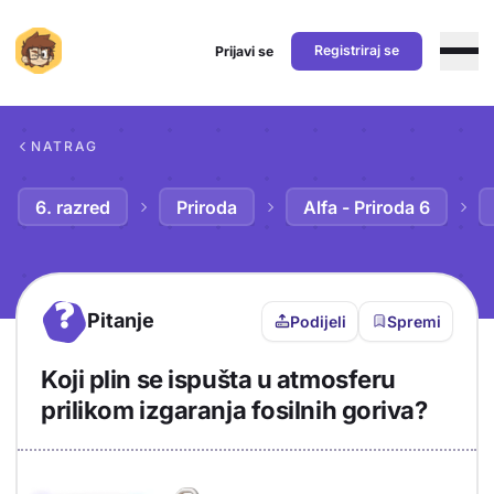
Registriraj se
Prijavi se
Preskoči na sadržaj
NATRAG
6. razred
Priroda
Alfa - Priroda 6
?
Pitanje
Podijeli
Spremi
Koji plin se ispušta u atmosferu
prilikom izgaranja fosilnih goriva?
Objašnjenje
Odgovor