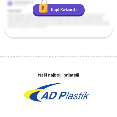
Kupi Kwizard+
Sponzori
Naši najbolji prijatelji