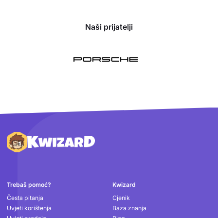
Naši prijatelji
Podnožje
Trebaš pomoć?
Kwizard
Česta pitanja
Cjenik
Uvjeti korištenja
Baza znanja