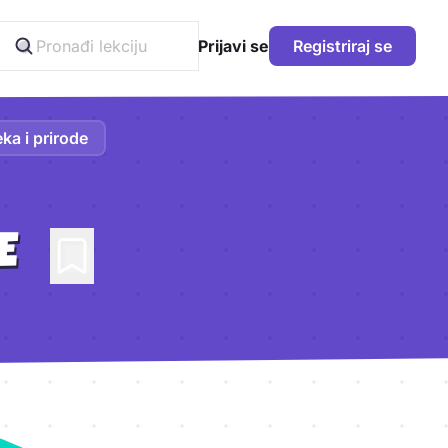
Prijavi se
Registriraj se
ka i prirode
E