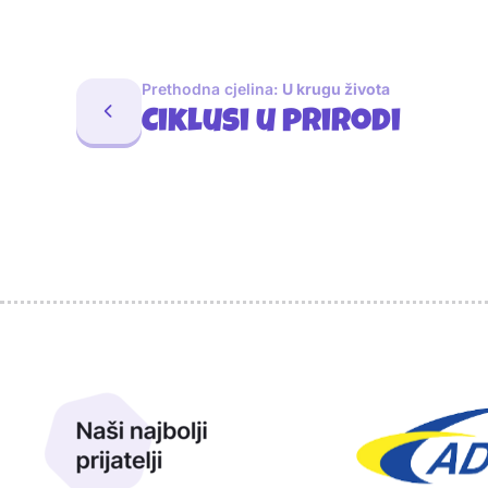
Prethodna cjelina:
U krugu života
Ciklusi u prirodi
Sponzori
Naši najbolji prijatelji
Naši prijatelji