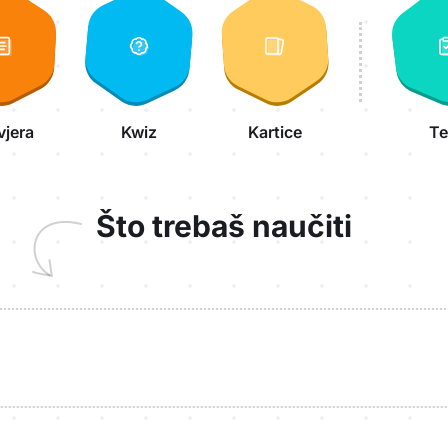
vjera
Kwiz
Kartice
Te
Što trebaš naučiti