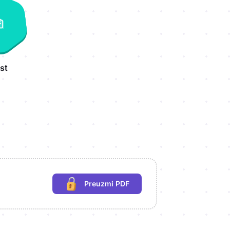
st
Preuzmi PDF
(potrebna prijava)