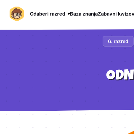
Odaberi razred
Baza znanja
Zabavni kwizov
Preskoči na sadržaj
6. razred
ODN
Aktivnosti lekcije