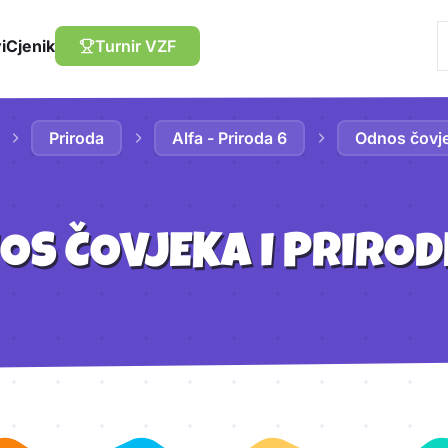
i
Cjenik
Turnir VZF
Priroda
Alfa - Priroda 6
Odnos čovje
OS ČOVJEKA I PRIROD