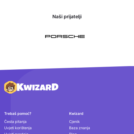
Naši prijatelji
Podnožje
Trebaš pomoć?
Kwizard
Česta pitanja
Cjenik
Uvjeti korištenja
Baza znanja