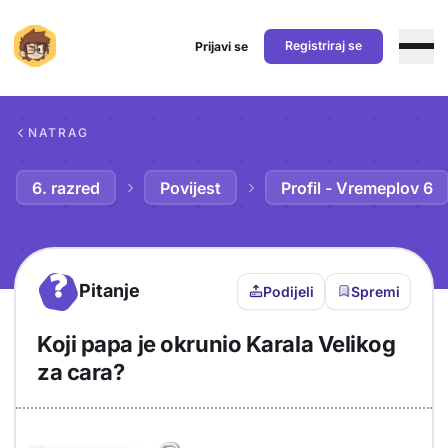
Registriraj se
Prijavi se
Preskoči na sadržaj
NATRAG
6. razred
Povijest
Profil - Vremeplov 6
?
Pitanje
Podijeli
Spremi
Koji papa je okrunio Karala Velikog
za cara?
Objašnjenje
Odgovor