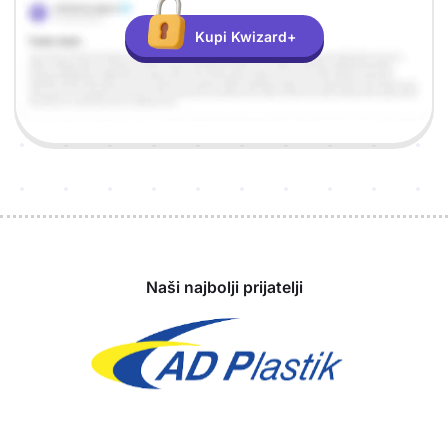
Kupi Kwizard+
Sponzori
Naši najbolji prijatelji