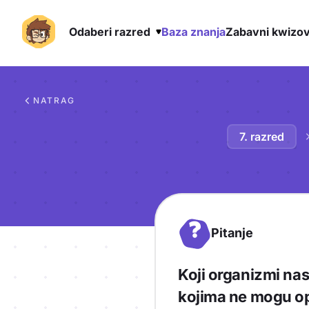
Odaberi razred
Baza znanja
Zabavni kwizov
Preskoči na sadržaj
NATRAG
7. razred
?
Pitanje
Koji organizmi nas
kojima ne mogu op