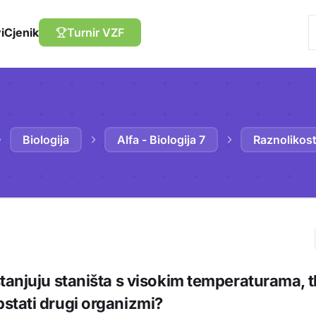
i
Cjenik
Turnir VZF
Biologija
Alfa - Biologija 7
Raznolikost
Trebaš biti prija
tanjuju staništa s visokim temperaturama, t
sadržaj u bilježn
stati drugi organizmi?