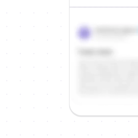
Objašnjenje
Odgovor