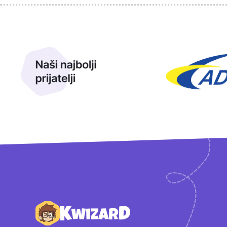
Sponzori
Naši najbolji prijatelji
Naši prijatelji
Podnožje