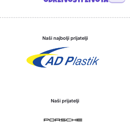
održivosti života
Sponzori
Naši najbolji prijatelji
Naši prijatelji