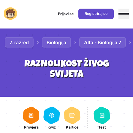
Registriraj se
Prijavi se
Preskoči na sadržaj
7. razred
Biologija
Alfa - Biologija 7
RAZNOLIKOST ŽIVOG
SVIJETA
Aktivnosti lekcije
Provjera
Kwiz
Kartice
Test