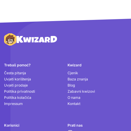
Podnožje
Trebaš pomoć?
Kwizard
Česta pitanja
Cjenik
Uvjeti korištenja
Baza znanja
Uvjeti prodaje
Blog
Politika privatnosti
Zabavni kwizovi
Politika kolačića
O nama
Impressum
Kontakt
Korisnici
Prati nas