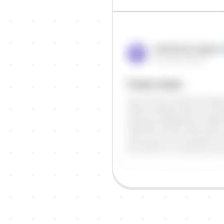
Objašnjenje
Odgovor