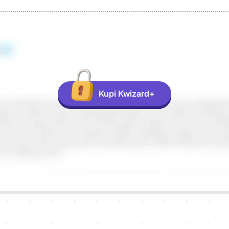
Kupi Kwizard+