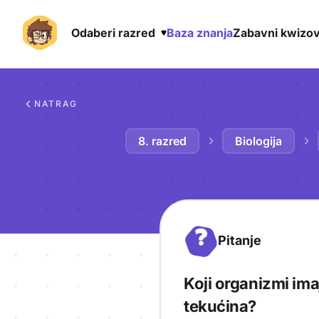
Odaberi razred
Baza znanja
Zabavni kwizov
Preskoči na sadržaj
NATRAG
8. razred
Biologija
?
Pitanje
Koji organizmi ima
tekućina?