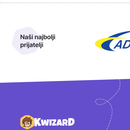
Sponzori
Naši najbolji prijatelji
Naši prijatelji
Podnožje