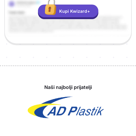
Kupi Kwizard+
Sponzori
Naši najbolji prijatelji