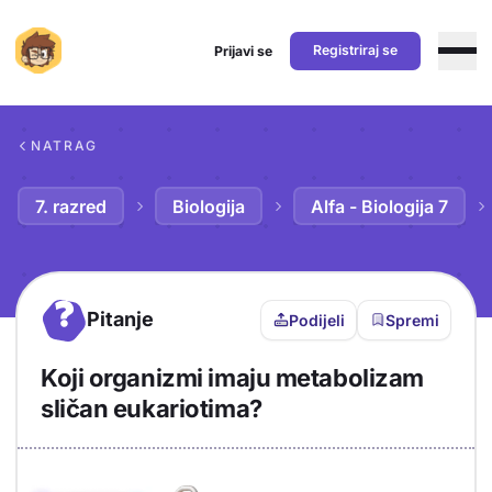
Registriraj se
Prijavi se
Preskoči na sadržaj
NATRAG
7. razred
Biologija
Alfa - Biologija 7
?
Pitanje
Podijeli
Spremi
Koji organizmi imaju metabolizam
sličan eukariotima?
Objašnjenje
Odgovor