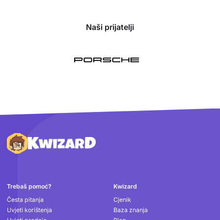
Naši prijatelji
Podnožje
Trebaš pomoć?
Kwizard
Česta pitanja
Cjenik
Uvjeti korištenja
Baza znanja