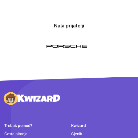
Naši prijatelji
Podnožje
Trebaš pomoć?
Kwizard
Česta pitanja
Cjenik