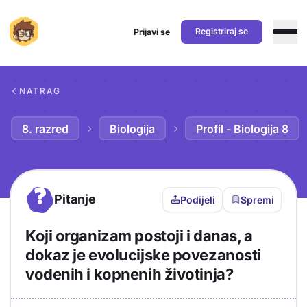
Registriraj se
Prijavi se
Preskoči na sadržaj
NATRAG
8. razred
Biologija
Profil - Biologija 8
?
Pitanje
Podijeli
Spremi
Koji organizam postoji i danas, a
dokaz je evolucijske povezanosti
vodenih i kopnenih životinja?