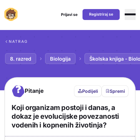
Registriraj se
Prijavi se
Preskoči na sadržaj
NATRAG
8. razred
Biologija
Školska knjiga - Biolo
?
Pitanje
Podijeli
Spremi
Koji organizam postoji i danas, a
dokaz je evolucijske povezanosti
vodenih i kopnenih životinja?