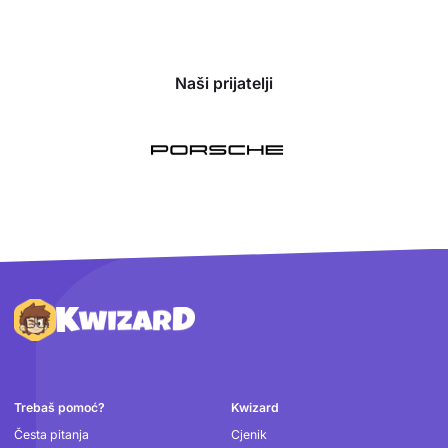
Naši prijatelji
Podnožje
Trebaš pomoć?
Kwizard
Česta pitanja
Cjenik