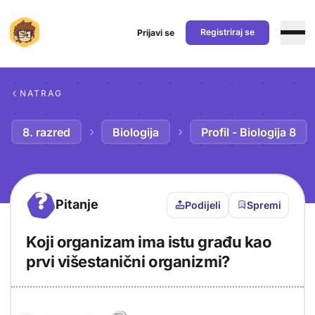
Registriraj se
Prijavi se
Preskoči na sadržaj
NATRAG
8. razred
Biologija
Profil - Biologija 8
?
Pitanje
Podijeli
Spremi
Koji organizam ima istu građu kao
prvi višestanični organizmi?
Objašnjenje
Odgovor