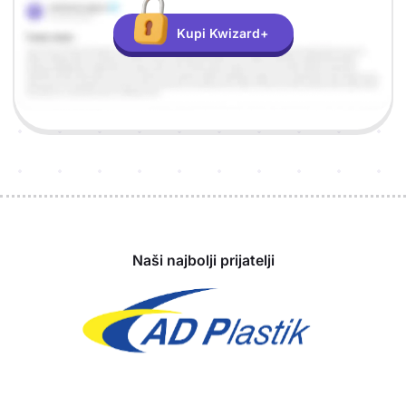
Kupi Kwizard+
Sponzori
Naši najbolji prijatelji