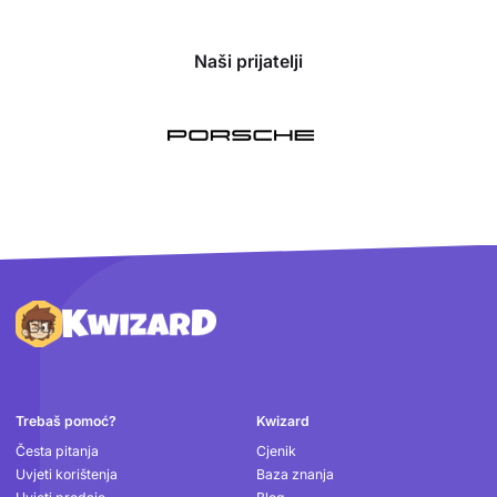
Naši prijatelji
Podnožje
Trebaš pomoć?
Kwizard
Česta pitanja
Cjenik
Uvjeti korištenja
Baza znanja