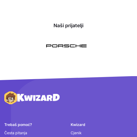
Naši prijatelji
Podnožje
Trebaš pomoć?
Kwizard
Česta pitanja
Cjenik