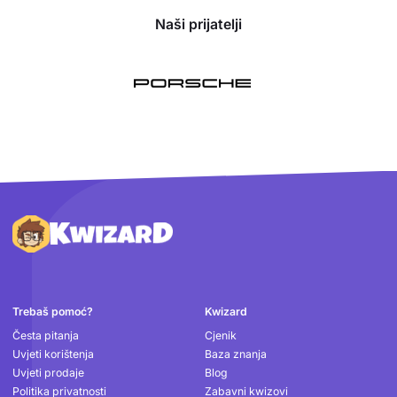
Naši prijatelji
Podnožje
Trebaš pomoć?
Kwizard
Česta pitanja
Cjenik
Uvjeti korištenja
Baza znanja
Uvjeti prodaje
Blog
Politika privatnosti
Zabavni kwizovi