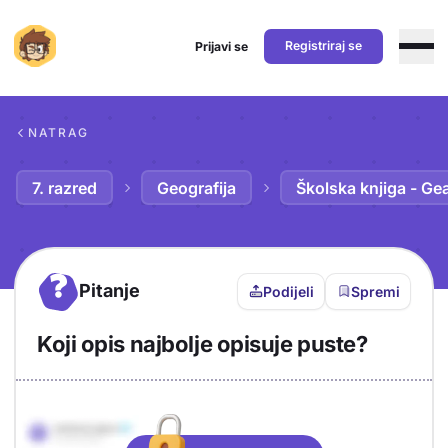
Registriraj se
Prijavi se
Preskoči na sadržaj
NATRAG
7. razred
Geografija
Školska knjiga - Ge
?
Pitanje
Podijeli
Spremi
Koji opis najbolje opisuje puste?
Objašnjenje
Odgovor