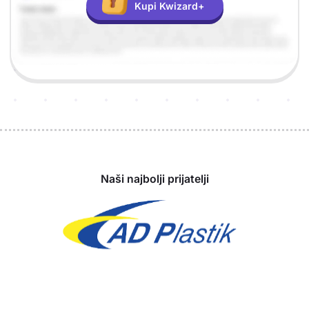
Kupi Kwizard+
Sponzori
Naši najbolji prijatelji