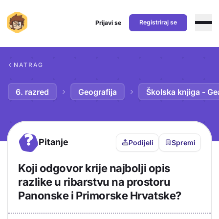
Registriraj se
Prijavi se
Preskoči na sadržaj
NATRAG
6. razred
Geografija
Školska knjiga - Ge
?
Pitanje
Podijeli
Spremi
Koji odgovor krije najbolji opis
razlike u ribarstvu na prostoru
Panonske i Primorske Hrvatske?