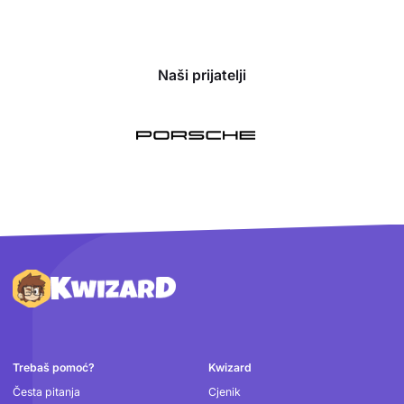
Naši prijatelji
Podnožje
Trebaš pomoć?
Kwizard
Česta pitanja
Cjenik