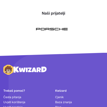
Naši prijatelji
Podnožje
Trebaš pomoć?
Kwizard
Česta pitanja
Cjenik
Uvjeti korištenja
Baza znanja