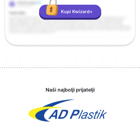
Kupi Kwizard+
Sponzori
Naši najbolji prijatelji