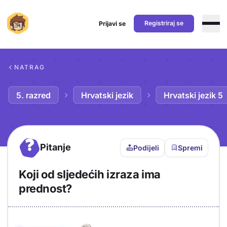
Registriraj se
Prijavi se
Preskoči na sadržaj
NATRAG
5. razred
Hrvatski jezik
Hrvatski jezik 5
?
Pitanje
Podijeli
Spremi
Koji od sljedećih izraza ima
prednost?
Objašnjenje
Odgovor