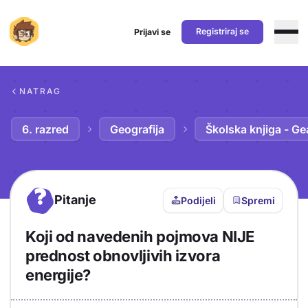
Registriraj se
Prijavi se
Preskoči na sadržaj
NATRAG
6. razred
Geografija
Školska knjiga - Ge
?
Pitanje
Podijeli
Spremi
Koji od navedenih pojmova NIJE
prednost obnovljivih izvora
energije?