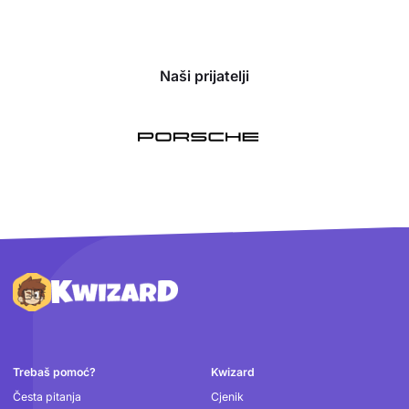
Naši prijatelji
Podnožje
Trebaš pomoć?
Kwizard
Česta pitanja
Cjenik