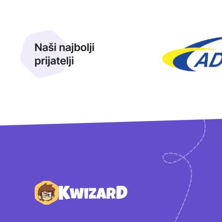
Naši najbolji prijatelji
Naši prijatelji
Podnožje