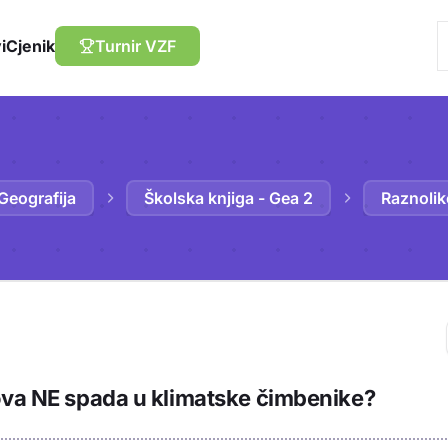
i
Cjenik
Turnir VZF
Geografija
Školska knjiga - Gea 2
Raznolik
Trebaš biti prija
ova NE spada u klimatske čimbenike?
sadržaj u bilježn