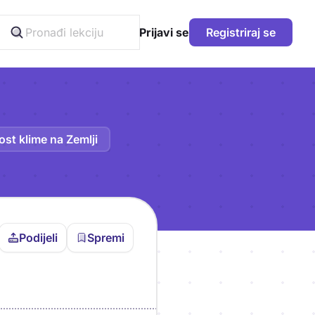
Prijavi se
Registriraj se
ost klime na Zemlji
Podijeli
Spremi
vljen da bi pohranio
icu!