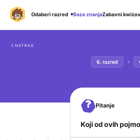
Odaberi razred
Baza znanja
Zabavni kwizov
Preskoči na sadržaj
NATRAG
6. razred
?
Pitanje
Koji od ovih pojm