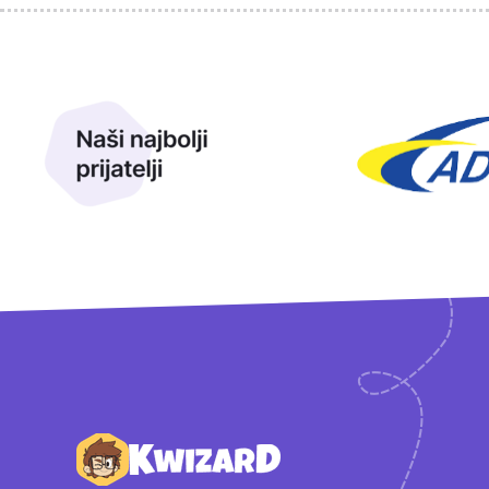
Sponzori
Naši najbolji prijatelji
Naši prijatelji
Podnožje