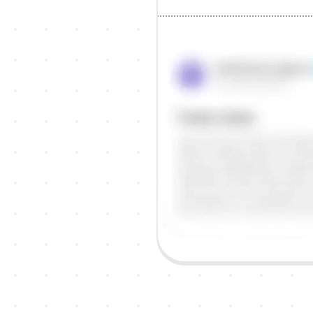
Objašnjenje
Odgovor