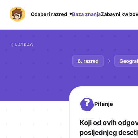
Odaberi razred
Baza znanja
Zabavni kwizov
Preskoči na sadržaj
NATRAG
6. razred
Geograf
?
Pitanje
Koji od ovih odgo
posljednjeg deset