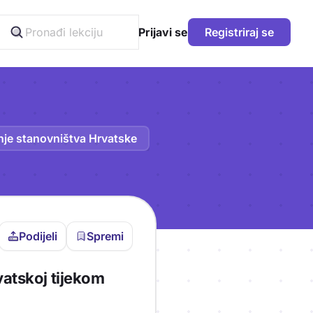
Prijavi se
Registriraj se
nje stanovništva Hrvatske
Podijeli
Spremi
vljen da bi pohranio
vatskoj tijekom
icu!