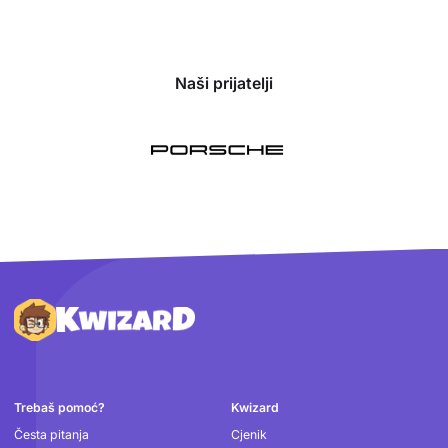
Naši prijatelji
Podnožje
Trebaš pomoć?
Kwizard
Česta pitanja
Cjenik