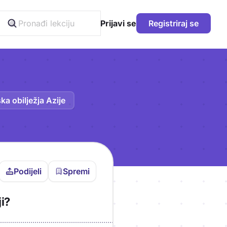
Prijavi se
Registriraj se
ka obilježja Azije
Podijeli
Spremi
vljen da bi pohranio
i?
icu!