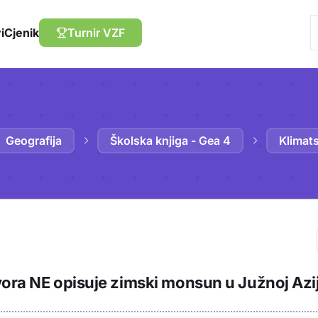
i
Cjenik
Turnir VZF
Geografija
Školska knjiga - Gea 4
Klimats
Trebaš biti prija
vora NE opisuje zimski monsun u Južnoj Azij
sadržaj u bilježn