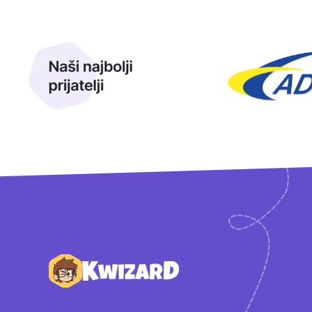
Naši najbolji prijatelji
Naši prijatelji
Podnožje