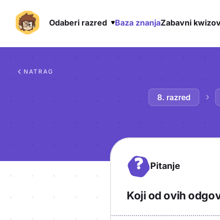
Odaberi razred
Baza znanja
Zabavni kwizov
Preskoči na sadržaj
NATRAG
8. razred
?
Pitanje
Koji od ovih odgo