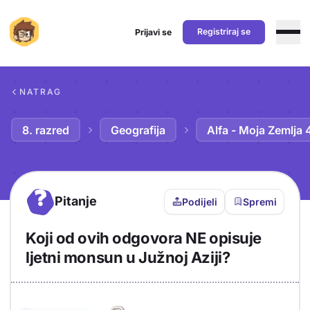
Registriraj se
Prijavi se
Preskoči na sadržaj
NATRAG
8. razred
Geografija
Alfa - Moja Zemlja 
?
Pitanje
Podijeli
Spremi
Koji od ovih odgovora NE opisuje
ljetni monsun u Južnoj Aziji?
Objašnjenje
Odgovor