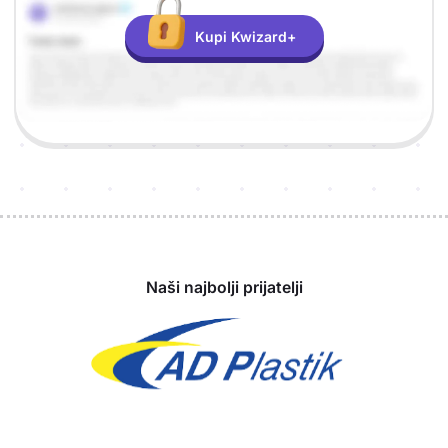
Kupi Kwizard+
Sponzori
Naši najbolji prijatelji