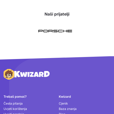
Naši prijatelji
Podnožje
Trebaš pomoć?
Kwizard
Česta pitanja
Cjenik
Uvjeti korištenja
Baza znanja