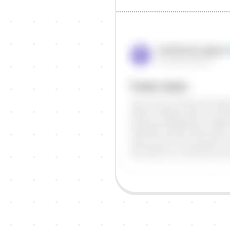
Objašnjenje
Odgovor