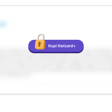
Kupi Kwizard+