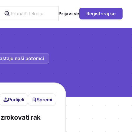
Prijavi se
Registriraj se
astaju naši potomci
Podijeli
Spremi
vljen da bi pohranio
zrokovati rak
icu!