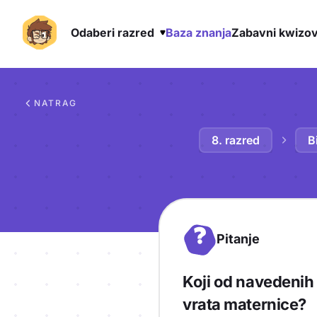
Odaberi razred
Baza znanja
Zabavni kwizov
Preskoči na sadržaj
NATRAG
8. razred
B
?
Pitanje
Koji od navedenih
vrata maternice?