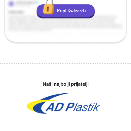
Kupi Kwizard+
Sponzori
Naši najbolji prijatelji