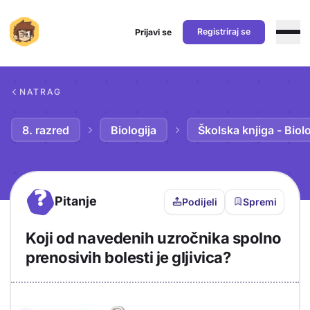
Registriraj se
Prijavi se
Preskoči na sadržaj
NATRAG
8. razred
Biologija
Školska knjiga - Biolo
?
Pitanje
Podijeli
Spremi
Koji od navedenih uzročnika spolno
prenosivih bolesti je gljivica?
Objašnjenje
Odgovor