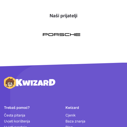
Naši prijatelji
Podnožje
Trebaš pomoć?
Kwizard
Česta pitanja
Cjenik
Uvjeti korištenja
Baza znanja