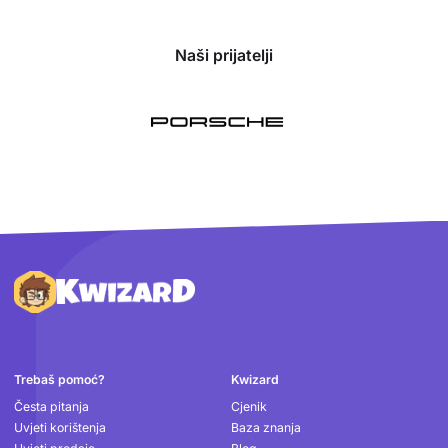
Naši prijatelji
Podnožje
Trebaš pomoć?
Kwizard
Česta pitanja
Cjenik
Uvjeti korištenja
Baza znanja