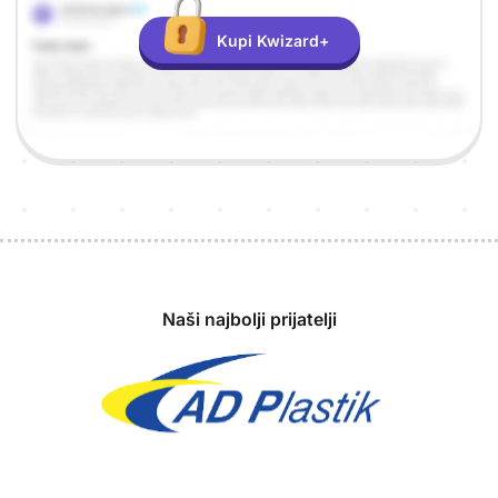
Kupi Kwizard+
Sponzori
Naši najbolji prijatelji