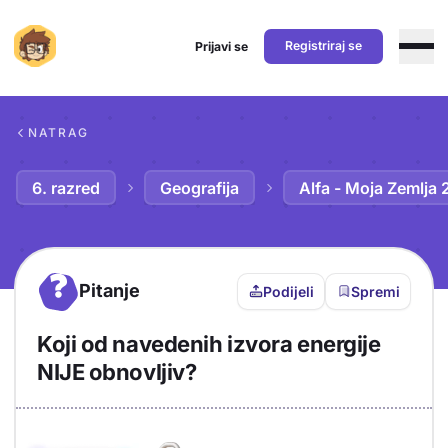
Registriraj se
Prijavi se
Preskoči na sadržaj
NATRAG
6. razred
Geografija
Alfa - Moja Zemlja 
?
Pitanje
Podijeli
Spremi
Koji od navedenih izvora energije
NIJE obnovljiv?
Objašnjenje
Odgovor