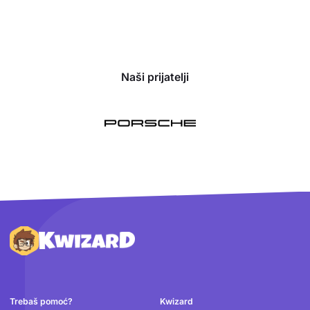
Naši prijatelji
Podnožje
Trebaš pomoć?
Kwizard