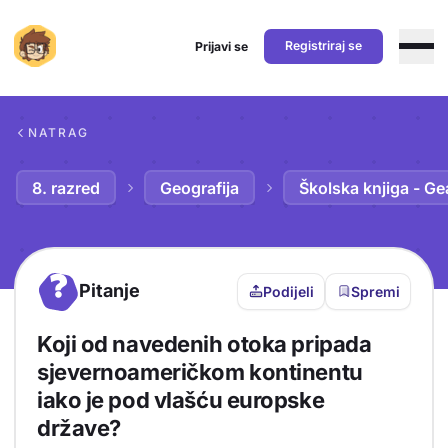
Registriraj se
Prijavi se
Preskoči na sadržaj
NATRAG
8. razred
Geografija
Školska knjiga - Ge
?
Pitanje
Podijeli
Spremi
Koji od navedenih otoka pripada
sjevernoameričkom kontinentu
iako je pod vlašću europske
države?