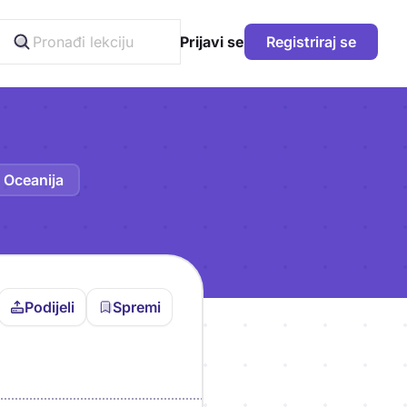
Prijavi se
Registriraj se
Oceanija
Podijeli
Spremi
vljen da bi pohranio
icu!