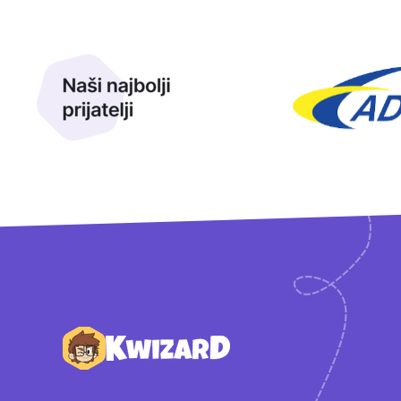
Naši najbolji prijatelji
Naši prijatelji
Podnožje