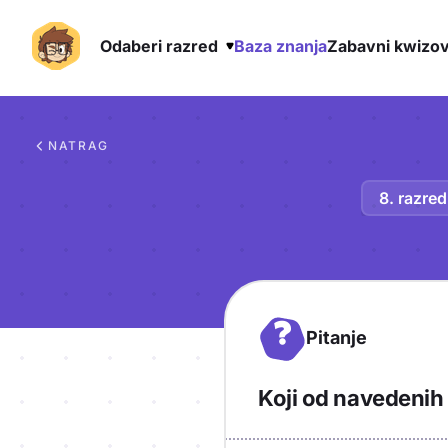
Odaberi razred
Baza znanja
Zabavni kwizov
Preskoči na sadržaj
NATRAG
8. razred
?
Pitanje
Koji od navedenih 