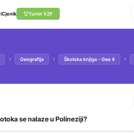
i
Cjenik
Turnir VZF
Geografija
Školska knjiga - Gea 4
Trebaš biti prija
otoka se nalaze u Polineziji?
sadržaj u bilježn