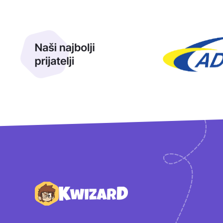
Naši najbolji prijatelji
Naši prijatelji
Podnožje