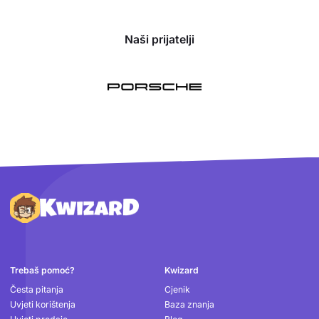
Naši prijatelji
Podnožje
Trebaš pomoć?
Kwizard
Česta pitanja
Cjenik
Uvjeti korištenja
Baza znanja