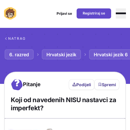
Registriraj se
Prijavi se
Preskoči na sadržaj
NATRAG
6. razred
Hrvatski jezik
Hrvatski jezik 6
?
Pitanje
Podijeli
Spremi
Koji od navedenih NISU nastavci za
imperfekt?
Objašnjenje
Odgovor