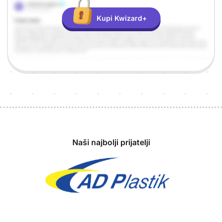
Kupi Kwizard+
Sponzori
Naši najbolji prijatelji