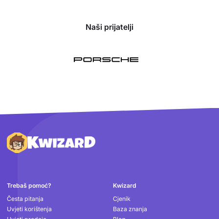
Naši prijatelji
Podnožje
Trebaš pomoć?
Kwizard
Česta pitanja
Cjenik
Uvjeti korištenja
Baza znanja