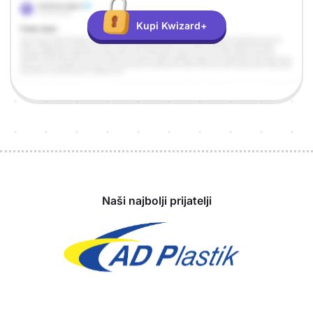
Kupi Kwizard+
Sponzori
Naši najbolji prijatelji