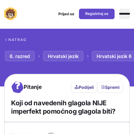
Registriraj se
Prijavi se
Preskoči na sadržaj
NATRAG
6. razred
Hrvatski jezik
Hrvatski jezik 6
?
Pitanje
Podijeli
Spremi
Koji od navedenih glagola NIJE
imperfekt pomoćnog glagola biti?
Objašnjenje
Odgovor