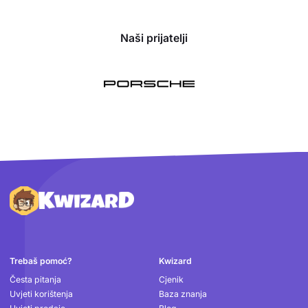
Naši prijatelji
Podnožje
Trebaš pomoć?
Kwizard
Česta pitanja
Cjenik
Uvjeti korištenja
Baza znanja