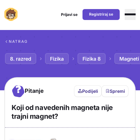
Registriraj se
Prijavi se
Preskoči na sadržaj
NATRAG
8. razred
Fizika
Fizika 8
Magneti
?
Pitanje
Podijeli
Spremi
Koji od navedenih magneta nije
trajni magnet?
Objašnjenje
Odgovor