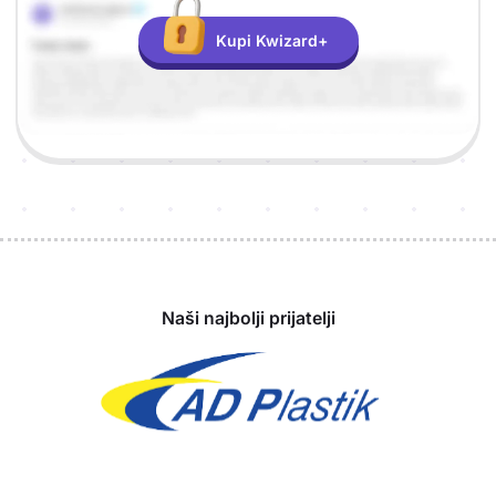
Kupi Kwizard+
Sponzori
Naši najbolji prijatelji