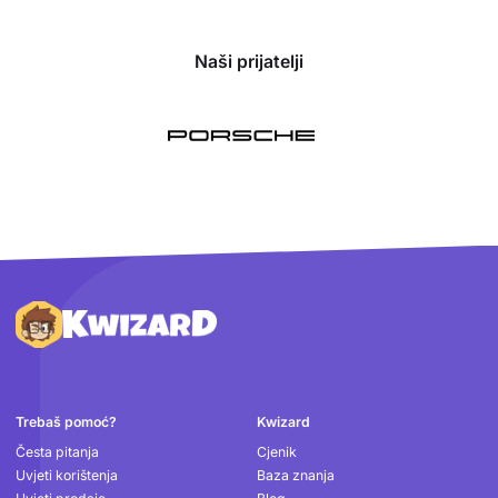
Naši prijatelji
Podnožje
Trebaš pomoć?
Kwizard
Česta pitanja
Cjenik
Uvjeti korištenja
Baza znanja