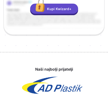
Kupi Kwizard+
Sponzori
Naši najbolji prijatelji