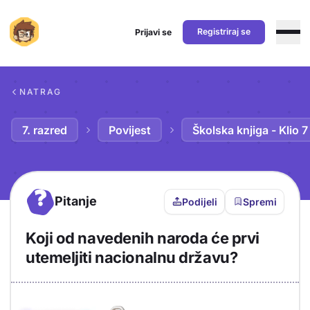
Registriraj se
Prijavi se
Preskoči na sadržaj
NATRAG
7. razred
Povijest
Školska knjiga - Klio 7
?
Pitanje
Podijeli
Spremi
Koji od navedenih naroda će prvi
utemeljiti nacionalnu državu?
Objašnjenje
Odgovor