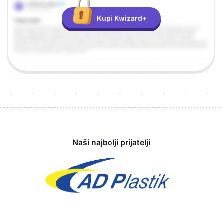
Kupi Kwizard+
Sponzori
Naši najbolji prijatelji