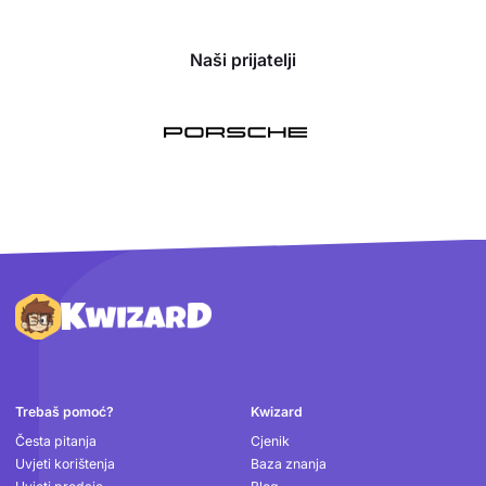
Naši prijatelji
Podnožje
Trebaš pomoć?
Kwizard
Česta pitanja
Cjenik
Uvjeti korištenja
Baza znanja