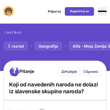
Registriraj se
Prijavi se
Preskoči na sadržaj
NATRAG
7. razred
Geografija
Alfa - Moja Zemlja 3
?
Pitanje
Podijeli
Spremi
Koji od navedenih naroda ne dolazi
iz slavenske skupine naroda?
Objašnjenje
Odgovor