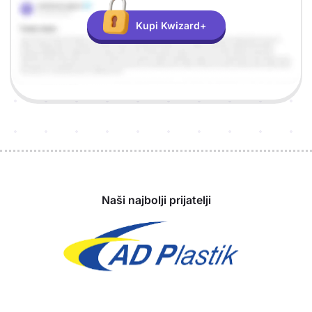
Kupi Kwizard+
Sponzori
Naši najbolji prijatelji