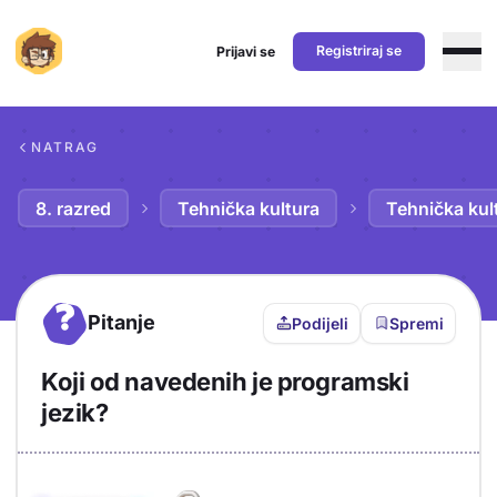
Registriraj se
Prijavi se
Preskoči na sadržaj
NATRAG
8. razred
Tehnička kultura
Tehnička kul
?
Pitanje
Podijeli
Spremi
Koji od navedenih je programski
jezik?
Objašnjenje
Odgovor