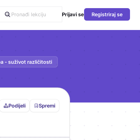
Prijavi se
Registriraj se
- suživot različitosti
Podijeli
Spremi
vljen da bi pohranio
icu!