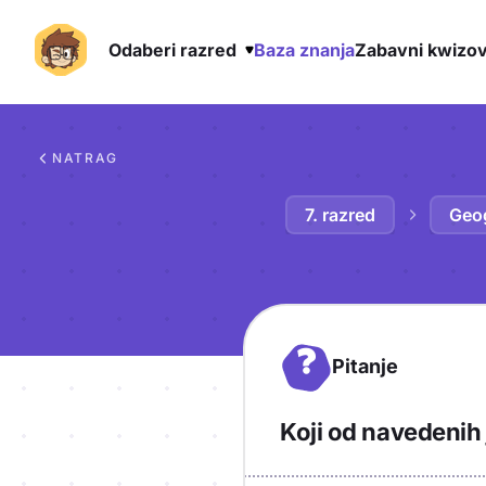
Odaberi razred
Baza znanja
Zabavni kwizov
Preskoči na sadržaj
NATRAG
7. razred
Geog
?
Pitanje
Koji od navedenih j