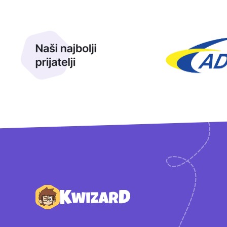
Naši najbolji prijatelji
Naši prijatelji
Podnožje