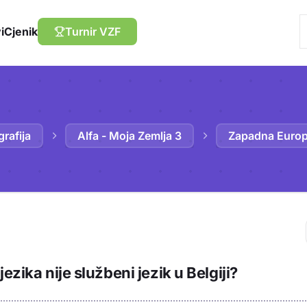
i
Cjenik
Turnir VZF
rafija
Alfa - Moja Zemlja 3
Zapadna Europa 
Trebaš biti prija
ezika nije službeni jezik u Belgiji?
sadržaj u bilježn