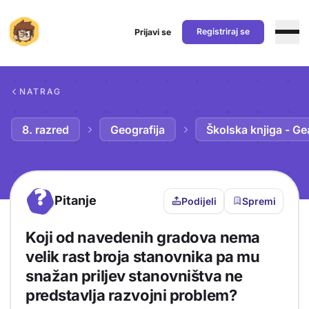
Registriraj se
Prijavi se
Preskoči na sadržaj
NATRAG
8. razred
Geografija
Školska knjiga - Ge
?
Pitanje
Podijeli
Spremi
Koji od navedenih gradova nema
velik rast broja stanovnika pa mu
snažan priljev stanovništva ne
predstavlja razvojni problem?