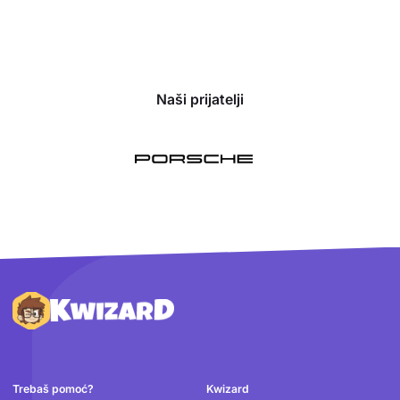
Naši prijatelji
Podnožje
Trebaš pomoć?
Kwizard