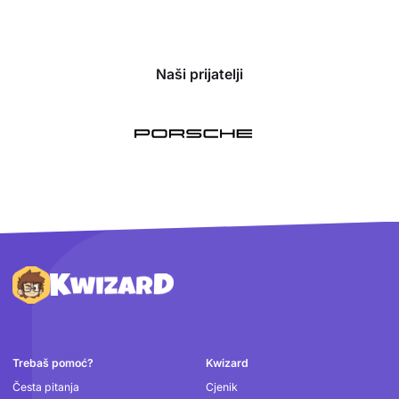
Naši prijatelji
Podnožje
Trebaš pomoć?
Kwizard
Česta pitanja
Cjenik