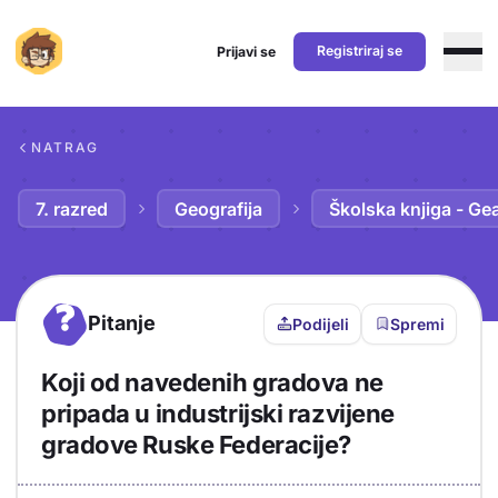
Registriraj se
Prijavi se
Preskoči na sadržaj
NATRAG
7. razred
Geografija
Školska knjiga - Ge
?
Pitanje
Podijeli
Spremi
Koji od navedenih gradova ne
pripada u industrijski razvijene
gradove Ruske Federacije?