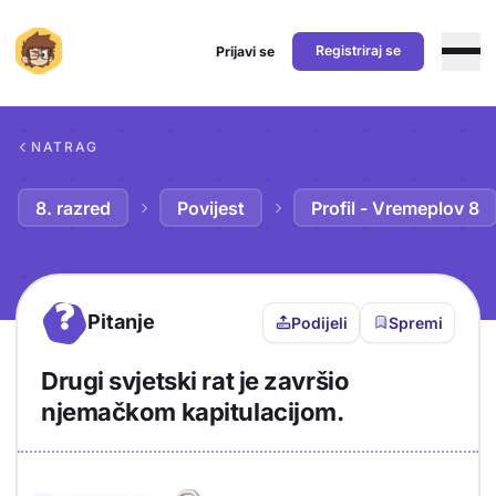
Registriraj se
Prijavi se
Preskoči na sadržaj
NATRAG
8. razred
Povijest
Profil - Vremeplov 8
?
Pitanje
Podijeli
Spremi
Drugi svjetski rat je završio
njemačkom kapitulacijom.
Objašnjenje
Odgovor