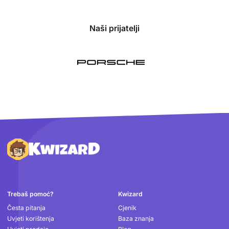
Naši prijatelji
Podnožje
Trebaš pomoć?
Kwizard
Česta pitanja
Cjenik
Uvjeti korištenja
Baza znanja