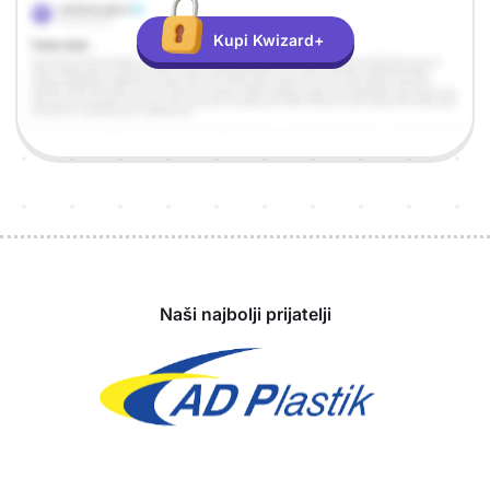
Kupi Kwizard+
Sponzori
Naši najbolji prijatelji