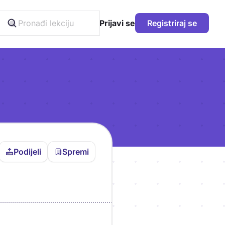
Prijavi se
Registriraj se
Podijeli
Spremi
vljen da bi pohranio
icu!