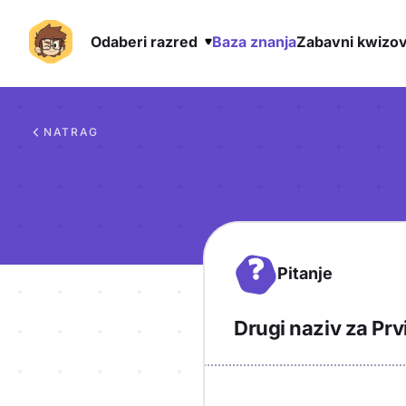
Odaberi razred
Baza znanja
Zabavni kwizov
Preskoči na sadržaj
NATRAG
?
Pitanje
Drugi naziv za Prvi
Objašnjenje
Odgovor