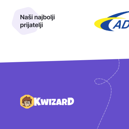
Naši najbolji prijatelji
Naši prijatelji
Podnožje