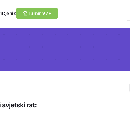
i
Cjenik
Turnir VZF
Trebaš biti prija
 svjetski rat:
sadržaj u bilježn